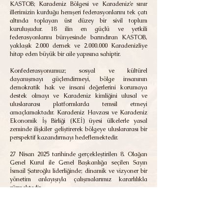
KASTOB; Karadeniz Bölgesi ve Karadeniz’e sınır
illerimizin kurduğu hemşeri federasyonlarını tek çatı
altında toplayan üst düzey bir sivil toplum
kuruluşudur. 18 ilin en güçlü ve yetkili
federasyonlarını bünyesinde barındıran KASTOB,
yaklaşık 2.000 dernek ve
2.000.000
Karadenizliye
hitap eden büyük bir aile yapısına sahiptir.
Konfederasyonumuz; sosyal ve kültürel
dayanışmayı güçlendirmeyi, bölge insanının
demokratik hak ve insani değerlerini korumaya
destek olmayı ve Karadeniz kimliğini ulusal ve
uluslararası platformlarda temsil etmeyi
amaçlamaktadır. Karadeniz Havzası ve Karadeniz
Ekonomik İş Birliği (KEİ) üyesi ülkelerle yasal
zeminde ilişkiler geliştirerek bölgeye uluslararası bir
perspektif kazandırmayı hedeflemektedir.
27 Nisan 2025 tarihinde gerçekleştirilen 8. Olağan
Genel Kurul ile Genel Başkanlığa seçilen Sayın
İsmail Şatıroğlu liderliğinde; dinamik ve vizyoner bir
yönetim anlayışıyla çalışmalarımız kararlılıkla
sürmektedir.
KASTOB; Karadeniz’in ortak sesi, dayanışmanın
kurumsal gücüdür.