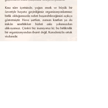
Kısa süre içerisinde, yoğun emek ve büyük bir
özveriyle hayata geçirdiğimiz organizasyonlarımız;
birlik olduğumuzda neleri başarabileceğimizi açıkça
göstermiştir. Hava şartları, zaman kısıtları ya da
imkân sınırlılıkları bizleri asla yolumuzdan
alıkoyamaz. Çünkü biz inanıyoruz ki; bu birliktelik
bir organizasyondan ibaret değil, Karadeniz’in ortak
vicdanıdır.
KASTOB olarak temel hedefimiz; federasyonlarımız
arasında güçlü bir koordinasyon sağlamak, genç
kuşaklarımızı bu yapının aktif bir parçası haline
getirmek ve Karadeniz kültürünü ulusal ölçekte
daha görünür kılmaktır. Dijitalleşen dünyada
kurumsal iletişimimizi güçlendirerek,
hemşehrilerimizle daha etkin bir bağ kurmaya
devam edeceğiz.
Bu yolda emek veren tüm federasyon
başkanlarımıza, yönetim kurullarımıza,
komisyonlarımıza, gönüllülerimize ve Karadeniz
sevdalılarına gönülden teşekkür ediyorum. Birlikte
yürüdüğümüz bu yolda; dayanışmamız en büyük
gücümüz, ortak değerlerimiz en sağlam temelimizdir.