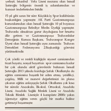
yerleşti. İstanbul Vefa Lisesi mezunu olan İsmail
Şatıroğlu bölgenin önemli iş adamlarından ve
kanaat önderlerinden biridir.
15 yıl gibi uzun bir süre Küçükköy Spor kulübünün
başkanlığını yapmıştır. AK Parti Gaziosmanpaşa
kurucularından olan İsmail Şatıroğlu 10 yıl boyunca
Gaziosmanpaşa Belediye Meclis Üyeliği yapmıştır.
Trabzonlu olmaktan gurur duyduğunu her fırsatta
dile getiren ve Gaziosmanpaşa Trabzonlular
Derneğinin Kurucu Başkanı, Trabzonspor Kongre
Üyesi olan İsmail Şatıroğlu aynı zamanda Trabzon
Dernekleri Federasyonu 2.Başkanlığı görevini
yürütmektedir.
Çok yönlü ve renkli kişiliğiyle siyaset camiasından
ticari hayata, sosyal hayattan spor camiasına kadar
bir çok alanda aktif görevlerde bulunan İsmail
Şatıroğlu 2013 yılında kurduğu Şafak Okullarıyla da
eğitim camiasına başarılı bir adım atmış, yenilikçi,
çağdaş, Milli ve manevi değerlerimizi ön plana
çıkaran eğitim anlayışıyla Şafak Okullarını çok kısa
bir sürede Anaokulu, İlkokul, Ortaokul, Anadolu
Lisesi, Anadolu Sağlık Meslek Lisesi ve Anadolu
Teknik Meslek Lisesiyle 4 kampüste 2000’e yakın
öğrenciye eğitim veren güçlü bir marka haline
getirmeyi başarmıştır.