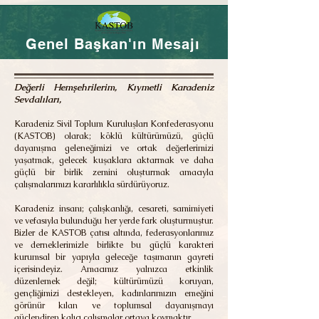
Genel Başkan'ın Mesajı
Değerli Hemşehrilerim, Kıymetli Karadeniz
Sevdalıları,
Karadeniz Sivil Toplum Kuruluşları Konfederasyonu
(KASTOB) olarak; köklü kültürümüzü, güçlü
dayanışma geleneğimizi ve ortak değerlerimizi
yaşatmak, gelecek kuşaklara aktarmak ve daha
güçlü bir birlik zemini oluşturmak amacıyla
çalışmalarımızı kararlılıkla sürdürüyoruz.
Karadeniz insanı; çalışkanlığı, cesareti, samimiyeti
ve vefasıyla bulunduğu her yerde fark oluşturmuştur.
Bizler de KASTOB çatısı altında, federasyonlarımız
ve derneklerimizle birlikte bu güçlü karakteri
kurumsal bir yapıyla geleceğe taşımanın gayreti
içerisindeyiz. Amacımız yalnızca etkinlik
düzenlemek değil; kültürümüzü koruyan,
gençliğimizi destekleyen, kadınlarımızın emeğini
görünür kılan ve toplumsal dayanışmayı
güçlendiren kalıcı çalışmalar ortaya koymaktır.