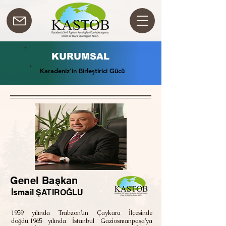
KURUMSAL
Karadeniz'in Birleştirici Gücü
Karadeniz'in Birleştirici Gücü
Genel Başkan
İsmail ŞATIROĞLU
1959 yılında Trabzon’un Çaykara İlçesinde
doğdu.1965 yılında İstanbul Gaziosmanpaşa’ya